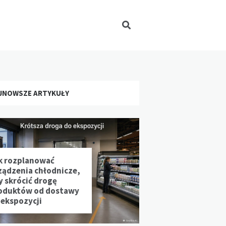
JNOWSZE ARTYKUŁY
k rozplanować
ządzenia chłodnicze,
y skrócić drogę
oduktów od dostawy
 ekspozycji