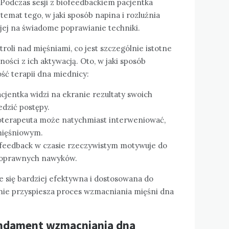
 Podczas sesji z biofeedbackiem pacjentka
emat tego, w jaki sposób napina i rozluźnia
jej na świadome poprawianie techniki.
oli nad mięśniami, co jest szczególnie istotne
ości z ich aktywacją. Oto, w jaki sposób
ć terapii dna miednicy:
acjentka widzi na ekranie rezultaty swoich
edzić postępy.
joterapeuta może natychmiast interweniować,
mięśniowym.
 feedback w czasie rzeczywistym motywuje do
 poprawnych nawyków.
je się bardziej efektywna i dostosowana do
nie przyspiesza proces wzmacniania mięśni dna
undament wzmacniania dna