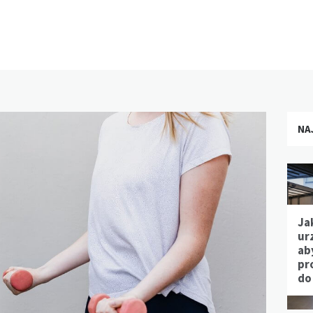
NA
Ja
ur
ab
pr
do