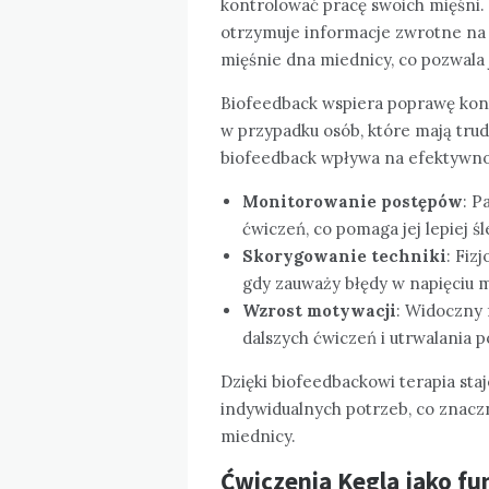
kontrolować pracę swoich mięśni.
otrzymuje informacje zwrotne na t
mięśnie dna miednicy, co pozwala 
Biofeedback wspiera poprawę kontr
w przypadku osób, które mają trudn
biofeedback wpływa na efektywnoś
Monitorowanie postępów
: P
ćwiczeń, co pomaga jej lepiej śl
Skorygowanie techniki
: Fiz
gdy zauważy błędy w napięciu 
Wzrost motywacji
: Widoczny
dalszych ćwiczeń i utrwalania
Dzięki biofeedbackowi terapia sta
indywidualnych potrzeb, co znacz
miednicy.
Ćwiczenia Kegla jako f