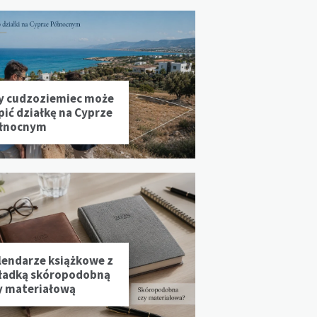
y cudzoziemiec może
pić działkę na Cyprze
łnocnym
lendarze książkowe z
ładką skóropodobną
y materiałową