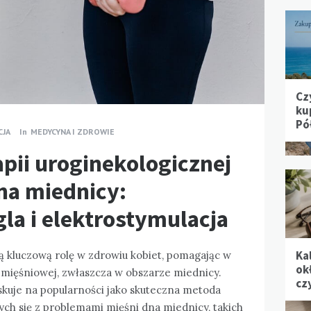
Cz
ku
Pó
CJA
In
MEDYCYNA I ZDROWIE
rapii uroginekologicznej
na miednicy:
la i elektrostymulacja
Ka
 kluczową rolę w zdrowiu kobiet, pomagając w
ok
 mięśniowej, zwłaszcza w obszarze miednicy.
cz
skuje na popularności jako skuteczna metoda
h się z problemami mięśni dna miednicy, takich