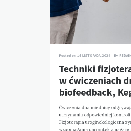
Posted on
16 LISTOPADA, 2024
By
REDAK
Techniki fizjote
w ćwiczeniach d
biofeedback, Keg
Ćwiczenia dna miednicy odgrywają
utrzymaniu odpowiedniej kontroli
Fizjoterapia uroginekologiczna zy
wspomagania pacjentek zmagającyc