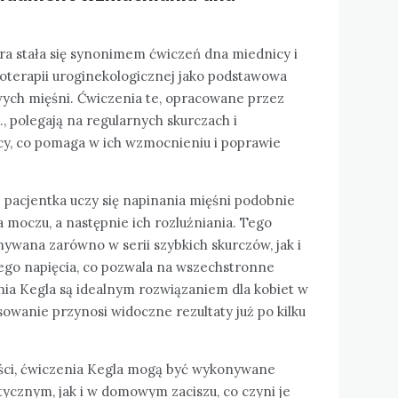
óra stała się synonimem ćwiczeń dna miednicy i
joterapii uroginekologicznej jako podstawowa
ych mięśni. Ćwiczenia te, opracowane przez
, polegają na regularnych skurczach i
cy, co pomaga w ich wzmocnieniu i poprawie
 pacjentka uczy się napinania mięśni podobnie
 moczu, a następnie ich rozluźniania. Tego
ywana zarówno w serii szybkich skurczów, jak i
ego napięcia, co pozwala na wszechstronne
ia Kegla są idealnym rozwiązaniem dla kobiet w
sowanie przynosi widoczne rezultaty już po kilku
ności, ćwiczenia Kegla mogą być wykonywane
ycznym, jak i w domowym zaciszu, co czyni je