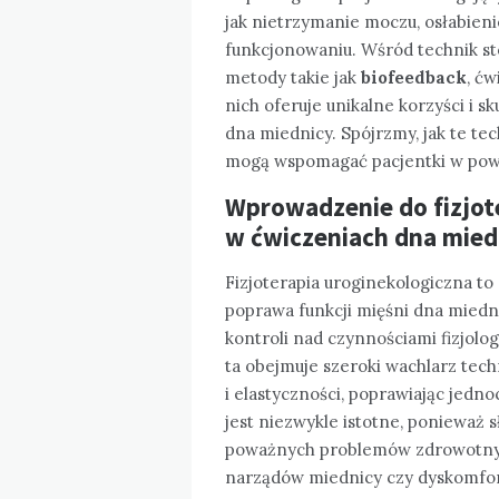
jak nietrzymanie moczu, osłabien
funkcjonowaniu. Wśród technik st
metody takie jak
biofeedback
, ć
nich oferuje unikalne korzyści i s
dna miednicy. Spójrzmy, jak te tec
mogą wspomagać pacjentki w powro
Wprowadzenie do fizjoter
w ćwiczeniach dna mied
Fizjoterapia uroginekologiczna to 
poprawa funkcji mięśni dna miednic
kontroli nad czynnościami fizjolo
ta obejmuje szeroki wachlarz tech
i elastyczności, poprawiając jedn
jest niezwykle istotne, ponieważ
poważnych problemów zdrowotnych
narządów miednicy czy dyskomfort