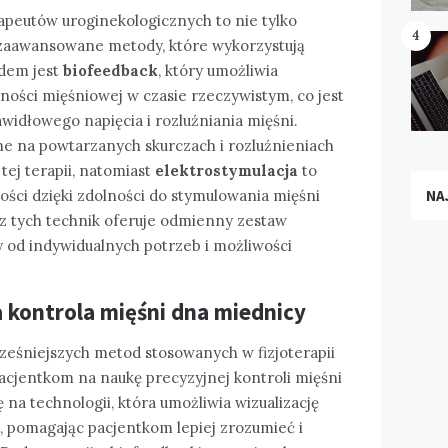
apeutów uroginekologicznych to nie tylko
4
 zaawansowane metody, które wykorzystują
dem jest
biofeedback
, który umożliwia
ści mięśniowej w czasie rzeczywistym, co jest
idłowego napięcia i rozluźniania mięśni.
e na powtarzanych skurczach i rozluźnieniach
ej terapii, natomiast
elektrostymulacja
to
NA
ości dzięki zdolności do stymulowania mięśni
 z tych technik oferuje odmienny zestaw
ży od indywidualnych potrzeb i możliwości
 kontrola mięśni dna miednicy
ześniejszych metod stosowanych w fizjoterapii
acjentkom na naukę precyzyjnej kontroli mięśni
 na technologii, która umożliwia wizualizację
, pomagając pacjentkom lepiej zrozumieć i