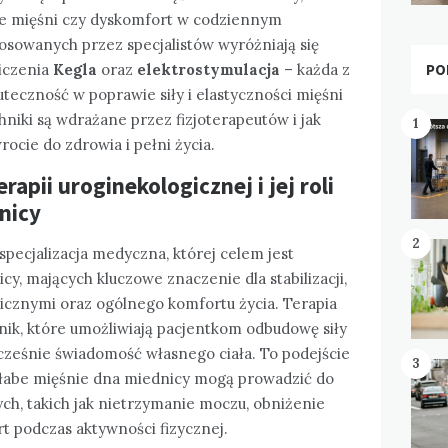
ie mięśni czy dyskomfort w codziennym
osowanych przez specjalistów wyróżniają się
PO
wiczenia
Kegla
oraz
elektrostymulacja
– każda z
kuteczność w poprawie siły i elastyczności mięśni
hniki są wdrażane przez fizjoterapeutów i jak
1
cie do zdrowia i pełni życia.
apii uroginekologicznej i jej roli
nicy
2
specjalizacja medyczna, której celem jest
y, mających kluczowe znaczenie dla stabilizacji,
gicznymi oraz ogólnego komfortu życia. Terapia
nik, które umożliwiają pacjentkom odbudowę siły
ocześnie świadomość własnego ciała. To podejście
3
 słabe mięśnie dna miednicy mogą prowadzić do
, takich jak nietrzymanie moczu, obniżenie
 podczas aktywności fizycznej.