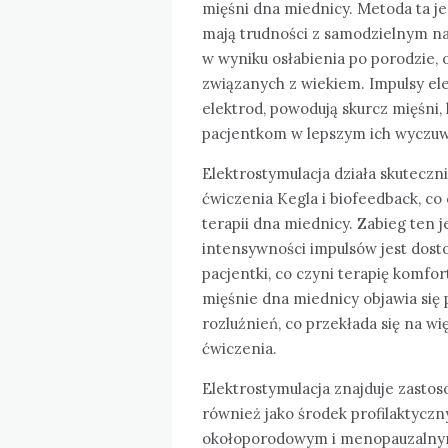
mięśni dna miednicy. Metoda ta je
mają trudności z samodzielnym na
w wyniku osłabienia po porodzie,
związanych z wiekiem. Impulsy el
elektrod, powodują skurcz mięśni,
pacjentkom w lepszym ich wyczuw
Elektrostymulacja działa skuteczni
ćwiczenia Kegla i biofeedback, c
terapii dna miednicy. Zabieg ten j
intensywności impulsów jest dost
pacjentki, co czyni terapię komfo
mięśnie dna miednicy objawia się p
rozluźnień, co przekłada się na wi
ćwiczenia.
Elektrostymulacja znajduje zastos
również jako środek profilaktyczny
okołoporodowym i menopauzalnym,