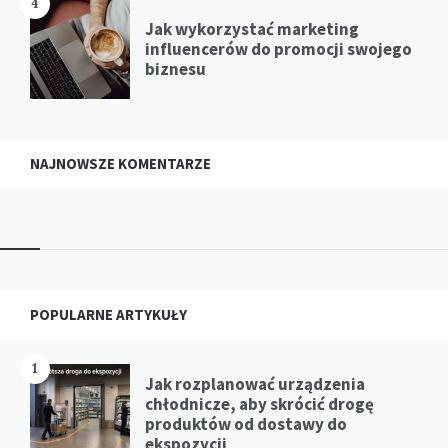
4
Jak wykorzystać marketing
influencerów do promocji swojego
biznesu
NAJNOWSZE KOMENTARZE
Widgets
POPULARNE ARTYKUŁY
1
Jak rozplanować urządzenia
chłodnicze, aby skrócić drogę
produktów od dostawy do
ekspozycji