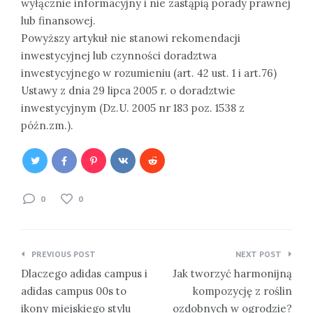
wyłącznie informacyjny i nie zastąpią porady prawnej
lub finansowej.
Powyższy artykuł nie stanowi rekomendacji
inwestycyjnej lub czynności doradztwa
inwestycyjnego w rozumieniu (art. 42 ust. 1 i art.76)
Ustawy z dnia 29 lipca 2005 r. o doradztwie
inwestycyjnym (Dz.U. 2005 nr 183 poz. 1538 z
późn.zm.).
0
0
Nawigacja
PREVIOUS POST
NEXT POST
wpisu
Dlaczego adidas campus i
Jak tworzyć harmonijną
adidas campus 00s to
kompozycję z roślin
ikony miejskiego stylu
ozdobnych w ogrodzie?