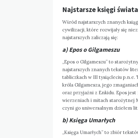
Najstarsze księgi świata
Wśród najstarszych znanych ksiąg
cywilizacji, które rozwijały się ni
najstarszych zaliczają się:
a) Epos o Gilgameszu
„Epos o Gilgameszu” to starożytny
najstarszych znanych tekstów lite
tabliczkach w III tysiącleciu p.n.
króla Gilgamesza, jego zmaganiac
oraz przyjaźni z Enkidu. Epos jes
wierzeniach i mitach starożytnej M
czyni go uniwersalnym dziełem li
b) Księga Umarłych
„Księga Umarłych” to zbiór tekstó