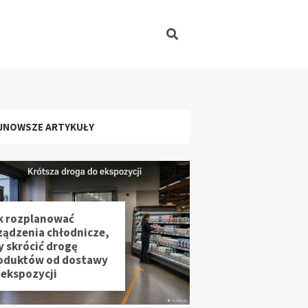
JNOWSZE ARTYKUŁY
k rozplanować
ządzenia chłodnicze,
y skrócić drogę
oduktów od dostawy
 ekspozycji