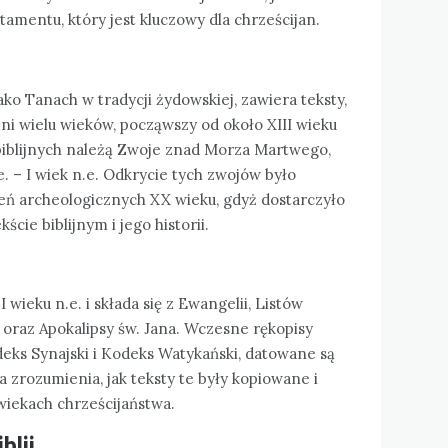
amentu, który jest kluczowy dla chrześcijan.
ko Tanach w tradycji żydowskiej, zawiera teksty,
ni wielu wieków, począwszy od około XIII wieku
 biblijnych należą Zwoje znad Morza Martwego,
e. – I wiek n.e. Odkrycie tych zwojów było
ń archeologicznych XX wieku, gdyż dostarczyło
cie biblijnym i jego historii.
wieku n.e. i składa się z Ewangelii, Listów
h oraz Apokalipsy św. Jana. Wczesne rękopisy
eks Synajski i Kodeks Watykański, datowane są
a zrozumienia, jak teksty te były kopiowane i
iekach chrześcijaństwa.
blii