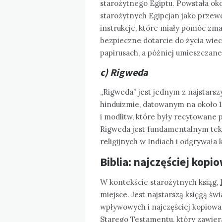
starożytnego Egiptu. Powstała okoł
starożytnych Egipcjan jako przewo
instrukcje, które miały pomóc zm
bezpieczne dotarcie do życia wiec
papirusach, a później umieszczan
c) Rigweda
„Rigweda” jest jednym z najstarsz
hinduizmie, datowanym na około 15
i modlitw, które były recytowane p
Rigweda jest fundamentalnym teks
religijnych w Indiach i odgrywała
Biblia: najczęściej kopi
W kontekście starożytnych ksiąg,
miejsce. Jest najstarszą księgą świ
wpływowych i najczęściej kopiowan
Starego Testamentu, który zawiera