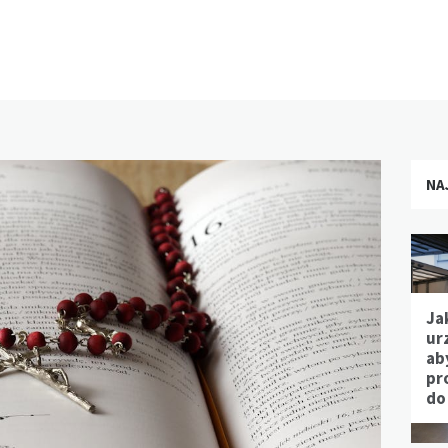
NA
Ja
ur
ab
pr
do