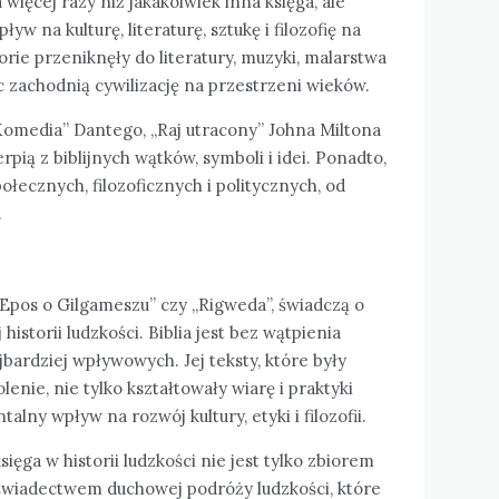
 więcej razy niż jakakolwiek inna księga, ale
w na kulturę, literaturę, sztukę i filozofię na
torie przeniknęły do literatury, muzyki, malarstwa
jąc zachodnią cywilizację na przestrzeni wieków.
a Komedia” Dantego, „Raj utracony” Johna Miltona
rpią z biblijnych wątków, symboli i idei. Ponadto,
połecznych, filozoficznych i politycznych, od
.
k „Epos o Gilgameszu” czy „Rigweda”, świadczą o
historii ludzkości. Biblia jest bez wątpienia
jbardziej wpływowych. Jej teksty, które były
nie, nie tylko kształtowały wiarę i praktyki
talny wpływ na rozwój kultury, etyki i filozofii.
sięga w historii ludzkości nie jest tylko zbiorem
świadectwem duchowej podróży ludzkości, które