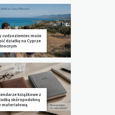
y cudzoziemiec może
pić działkę na Cyprze
łnocnym
lendarze książkowe z
ładką skóropodobną
y materiałową