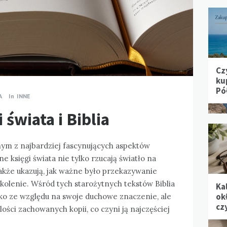
Cz
ku
Pó
A
In
INNE
 świata i Biblia
ednym z najbardziej fascynujących aspektów
ane księgi świata nie tylko rzucają światło na
e także ukazują, jak ważne było przekazywanie
okolenie. Wśród tych starożytnych tekstów Biblia
Ka
ok
lko ze względu na swoje duchowe znaczenie, ale
cz
lości zachowanych kopii, co czyni ją najczęściej