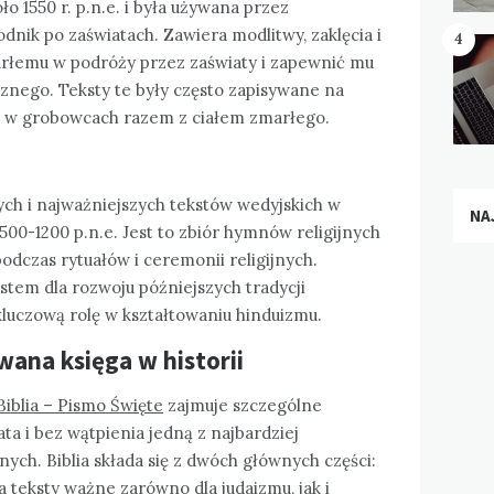
o 1550 r. p.n.e. i była używana przez
dnik po zaświatach. Zawiera modlitwy, zaklęcia i
4
arłemu w podróży przez zaświaty i zapewnić mu
znego. Teksty te były często zapisywane na
e w grobowcach razem z ciałem zmarłego.
ych i najważniejszych tekstów wedyjskich w
NA
00-1200 p.n.e. Jest to zbiór hymnów religijnych
odczas rytuałów i ceremonii religijnych.
tem dla rozwoju późniejszych tradycji
 kluczową rolę w kształtowaniu hinduizmu.
owana księga w historii
Biblia – Pismo Święte
zajmuje szczególne
ata i bez wątpienia jedną z najbardziej
ych. Biblia składa się z dwóch głównych części:
 teksty ważne zarówno dla judaizmu, jak i