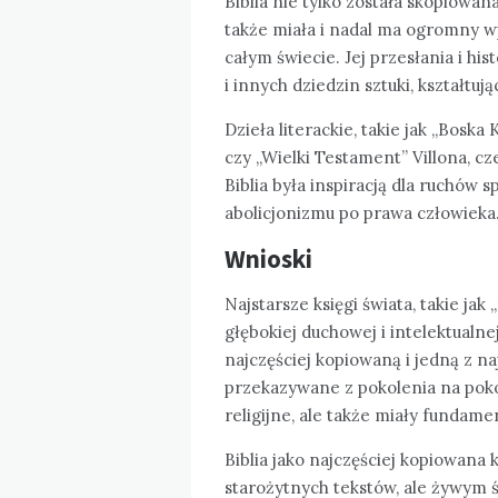
Biblia nie tylko została skopiowana
także miała i nadal ma ogromny wpły
całym świecie. Jej przesłania i his
i innych dziedzin sztuki, kształtu
Dzieła literackie, takie jak „Bosk
czy „Wielki Testament” Villona, cze
Biblia była inspiracją dla ruchów s
abolicjonizmu po prawa człowieka
Wnioski
Najstarsze księgi świata, takie ja
głębokiej duchowej i intelektualnej 
najczęściej kopiowaną i jedną z na
przekazywane z pokolenia na pokole
religijne, ale także miały fundamen
Biblia jako najczęściej kopiowana k
starożytnych tekstów, ale żywym 