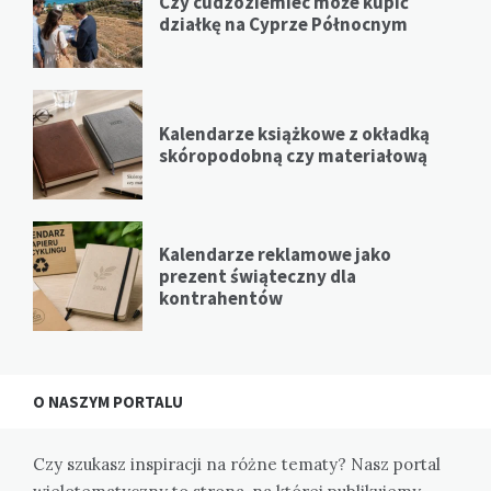
Czy cudzoziemiec może kupić
działkę na Cyprze Północnym
Kalendarze książkowe z okładką
skóropodobną czy materiałową
Kalendarze reklamowe jako
prezent świąteczny dla
kontrahentów
O NASZYM PORTALU
Czy szukasz inspiracji na różne tematy? Nasz portal