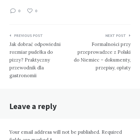
0
0
Nawigacja
PREVIOUS POST
NEXT POST
wpisu
Jak dobrać odpowiedni
Formalności przy
rozmiar pudełka do
przeprowadzce z Polski
pizzy? Praktyczny
do Niemiec – dokumenty,
przewodnik dla
przepisy, opłaty
gastronomii
Leave a reply
Your email address will not be published. Required
fields are marked *