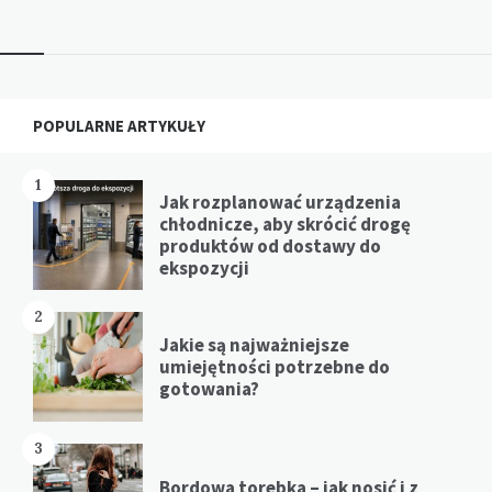
Widgets
POPULARNE ARTYKUŁY
1
Jak rozplanować urządzenia
chłodnicze, aby skrócić drogę
produktów od dostawy do
ekspozycji
2
Jakie są najważniejsze
umiejętności potrzebne do
gotowania?
3
Bordowa torebka – jak nosić i z