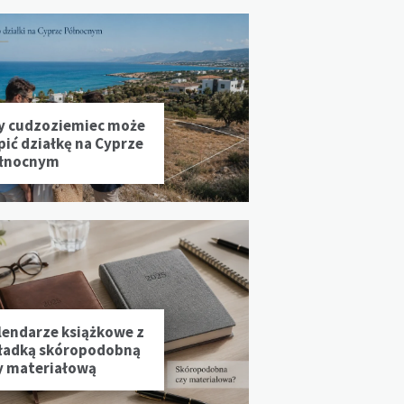
y cudzoziemiec może
pić działkę na Cyprze
łnocnym
lendarze książkowe z
ładką skóropodobną
y materiałową