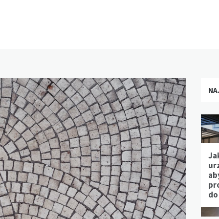
NA
Ja
ur
ab
pr
do