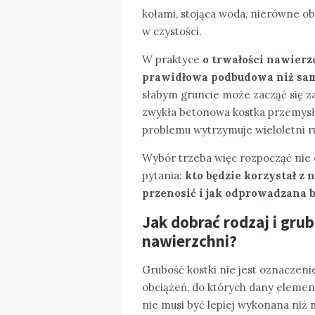
kołami, stojąca woda, nierówne o
w czystości.
W praktyce
o trwałości nawier
prawidłowa podbudowa niż sam
słabym gruncie może zacząć się zap
zwykła betonowa kostka przemys
problemu wytrzymuje wieloletni
Wybór trzeba więc rozpocząć nie o
pytania:
kto będzie korzystał z 
przenosić i jak odprowadzana 
Jak dobrać rodzaj i gru
nawierzchni?
Grubość kostki nie jest oznaczeni
obciążeń, do których dany element
nie musi być lepiej wykonana niż