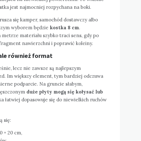
tka jest najmocniej rozpychana na boki.
orusza się kamper, samochód dostawczy albo
ejszym wyborem będzie
kostka 8 cm
.
 metrze materiału szybko traci sens, gdy po
ragment nawierzchni i poprawić koleiny.
, ale również format
śnie, lecz nie zawsze są najlepszym
d. Im większy element, tym bardziej odczuwa
ierne podparcie. Na gruncie słabym,
agęszczonym
duże płyty mogą się kołysać lub
ka łatwiej dopasowuje się do niewielkich ruchów
 się:
0 × 20 cm,
ów,