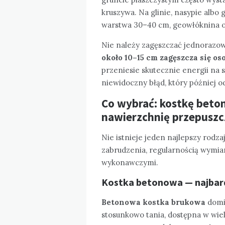
kruszywa. Na glinie, nasypie alb
warstwa 30–40 cm, geowłóknina 
Nie należy zagęszczać jednorazow
około 10–15 cm zagęszcza się os
przeniesie skutecznie energii n
niewidoczny błąd, który później o
Co wybrać: kostkę beto
nawierzchnię przepuszc
Nie istnieje jeden najlepszy rodza
zabrudzenia, regularnością wymia
wykonawczymi.
Kostka betonowa — najbard
Betonowa kostka brukowa
domin
stosunkowo tania, dostępna w wiel