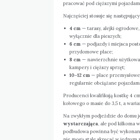
pracować pod cięższymi pojazdam
Najczęściej stosuje się następujący
4 cm
— tarasy, alejki ogrodowe
wyłącznie dla pieszych;
6 cm
— podjazdy i miejsca pos
przydomowe place;
8 cm
— nawierzchnie użytkowan
kampery i cięższy sprzęt;
10–12 cm
— place przemysłowe, 
regularnie obciążane pojazdam
Producenci kwalifikują kostkę 4 c
kołowego o masie do 3,5 t, a wari
Na zwykłym podjeździe do domu 
wystarczająca
, ale pod kilkoma
podbudowa powinna być wykonana 
nie mogą stale skręcać w jednym m