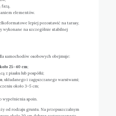
 fazą,
zaniem elementów.
ielkoformatowe lepiej pozostawić na tarasy,
dy wykonane na szczególnie stabilnej
 dla samochodów osobowych obejmuje:
koło 25–40 cm
;
ą z piasku lub pospółki;
go
, układanego i zagęszczanego warstwami;
czeniu około 3–5 cm;
o wypełnienia spoin.
ży od rodzaju gruntu. Na przepuszczalnym
tarczy około 20 cm dobrze zagęszczonego