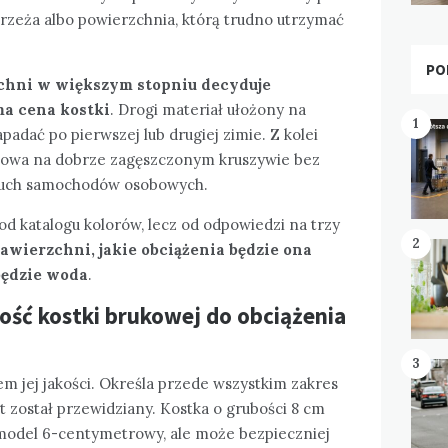
brzeża albo powierzchnia, którą trudno utrzymać
PO
zchni w większym stopniu decyduje
a cena kostki
. Drogi materiał ułożony na
1
adać po pierwszej lub drugiej zimie. Z kolei
łowa na dobrze zagęszczonym kruszywie bez
 ruch samochodów osobowych.
d katalogu kolorów, lecz od odpowiedzi na trzy
2
nawierzchni, jakie obciążenia będzie ona
będzie woda
.
bość kostki brukowej do obciążenia
3
em jej jakości. Określa przede wszystkim zakres
 został przewidziany. Kostka o grubości 8 cm
 model 6-centymetrowy, ale może bezpieczniej