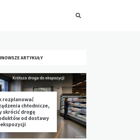
JNOWSZE ARTYKUŁY
k rozplanować
ządzenia chłodnicze,
y skrócić drogę
oduktów od dostawy
 ekspozycji