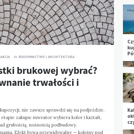
Cz
ku
Pó
AKCJA
In
BUDOWNICTWO I ARCHITEKTURA
ostki brukowej wybrać?
wnanie trwałości i
Ka
kspozycji, nie zawsze sprawdzi się na podjeździe.
ok
 etapie zakupu: inwestor wybiera kolor i kształt,
cz
nad grubością, nośnością podbudowy,
nania. Efekt bywa przewidywalny — koleiny pod