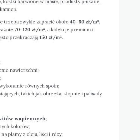
 kostki barwione w masie, produkty płukane,
 kamień.
e trzeba zwykle zapłacić około
40–60 zł/m²
.
ważnie
70–120 zł/m²
, a kolekcje premium i
ęsto przekraczają
150 zł/m²
.
;
enie nawierzchni;
;
 wykonanie równych spoin;
ących, takich jak obrzeża, stopnie i palisady.
itów wapiennych
;
nych kolorów;
 plamy z oleju, liści i rdzy;