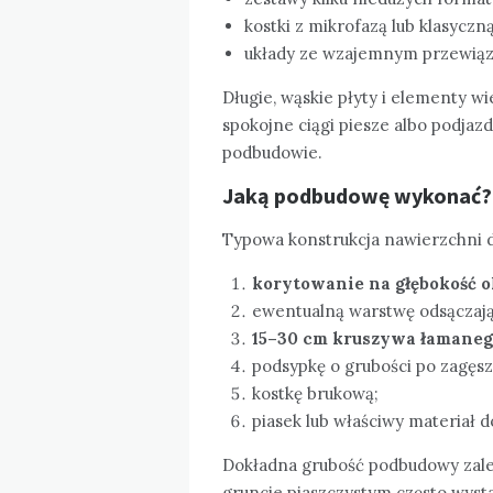
kostki z mikrofazą lub klasyczną
układy ze wzajemnym przewią
Długie, wąskie płyty i elementy w
spokojne ciągi piesze albo podjaz
podbudowie.
Jaką podbudowę wykonać?
Typowa konstrukcja nawierzchni
korytowanie na głębokość o
ewentualną warstwę odsączając
15–30 cm kruszywa łamane
podsypkę o grubości po zagęsz
kostkę brukową;
piasek lub właściwy materiał d
Dokładna grubość podbudowy zale
gruncie piaszczystym często wys