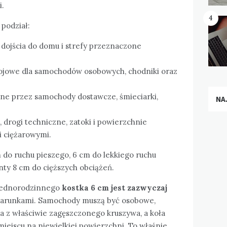
i.
4
 podział:
, dojścia do domu i strefy przeznaczone
tojowe dla samochodów osobowych, chodniki oraz
e przez samochody dostawcze, śmieciarki,
NA
drogi techniczne, zatoki i powierzchnie
i ciężarowymi.
m do ruchu pieszego, 6 cm do lekkiego ruchu
anty 8 cm do cięższych obciążeń.
jednorodzinnego
kostka 6 cm jest zazwyczaj
 warunkami. Samochody muszą być osobowe,
z właściwie zagęszczonego kruszywa, a koła
iejscu na niewielkiej powierzchni. To właśnie