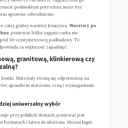
o gruncie podmokłym potrzebna może być
oraz sprawne odwodnienie.
o całej grubej warstwy kruszywa.
Warstwy po
obno
, ponieważ lekka zagęszczarka nie
a spód 30-centymetrowej podbudowy. To
dpowiada za większość zapadnięć.
nową, granitową, klinkierową czy
zalną?
j kostki. Materiały różnią się odpornością na
rów, sposobem starzenia, ceną i wymaganiami
ziej uniwersalny wybór
uje przy polskich domach, ponieważ jest
u formatach i łatwa do ułożenia. Można kupić