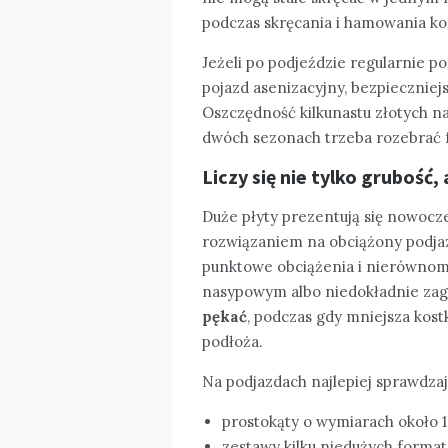
podczas skręcania i hamowania kos
Jeżeli po podjeździe regularnie p
pojazd asenizacyjny, bezpieczni
Oszczędność kilkunastu złotych na
dwóch sezonach trzeba rozebrać f
Liczy się nie tylko grubość
Duże płyty prezentują się nowocze
rozwiązaniem na obciążony podjaz
punktowe obciążenia i nierównom
nasypowym albo niedokładnie z
pękać
, podczas gdy mniejsza kost
podłoża.
Na podjazdach najlepiej sprawdzają
prostokąty o wymiarach około 1
zestawy kilku niedużych format