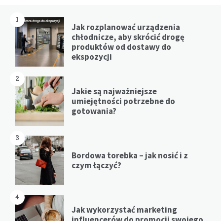
1
Jak rozplanować urządzenia
chłodnicze, aby skrócić drogę
produktów od dostawy do
ekspozycji
2
Jakie są najważniejsze
umiejętności potrzebne do
gotowania?
3
Bordowa torebka – jak nosić i z
czym łączyć?
4
Jak wykorzystać marketing
influencerów do promocji swojego