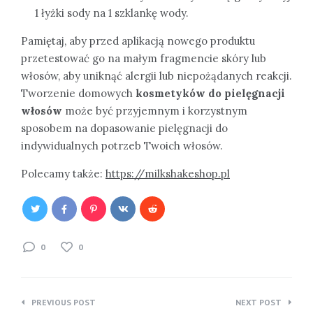
1 łyżki sody na 1 szklankę wody.
Pamiętaj, aby przed aplikacją nowego produktu
przetestować go na małym fragmencie skóry lub
włosów, aby uniknąć alergii lub niepożądanych reakcji.
Tworzenie domowych
kosmetyków do pielęgnacji
włosów
może być przyjemnym i korzystnym
sposobem na dopasowanie pielęgnacji do
indywidualnych potrzeb Twoich włosów.
Polecamy także:
https://milkshakeshop.pl
0
0
Nawigacja
PREVIOUS POST
NEXT POST