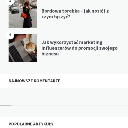
3
Bordowa torebka – jak nosić i z
czym łączyć?
4
Jak wykorzystać marketing
influencerów do promocji swojego
biznesu
NAJNOWSZE KOMENTARZE
Widgets
POPULARNE ARTYKUŁY