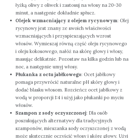
łyżką oliwy z oliwek i zastosuj na włosy na 20-30
minut, a następnie dokładnie spłucz.
Olejek wzmacniający z olejem rycynowym
: Olej
rycynowy jest znany ze swoich właściwości
wzmacniających i przyspieszających wzrost
włosów. Wymieszaj równą część oleju rycynowego
i oleju kokosowego, nałóż na skórę głowy i włosy,
masując delikatnie. Pozostaw na kilka godzin lub na
noc, a następnie umyj włosy.
Płukanka z octu jabłkowego
: Ocet jabłkowy
pomaga przywrócić naturalne pH skóry głowy i
dodać blasku włosom. Rozcieńcz ocet jabłkowy z
wodą w proporcji 1:4 i użyj jako płukanki po myciu
włosów.
Szampon z sody oczyszczonej
: Dla osób
poszukujących alternatywy dla tradycyjnych
szamponów, mieszanka sody oczyszczonej z wodą
może skutecznie oczyścić włosy i skórę głowy. Użyj