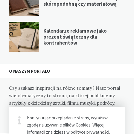
skóropodobną czy materiałową
Kalendarze reklamowe jako
prezent świąteczny dla
kontrahentów
O NASZYM PORTALU
Czy szukasz inspiracji na różne tematy? Nasz portal
wielotematyczny to strona, na której publikujemy
artykuły z dziedziny sztuki, filmu, muzyki, podróży,
kulinariów i wiele innych. Dzięki nam odkryjesz nowe
Kontynuując przeglądanie strony, wyrażasz
pasje i zainspirujesz się do działania.
zgodę na używanie plików Cookies. Więcej
informacji znajdziesz w
polityce prywatności
.