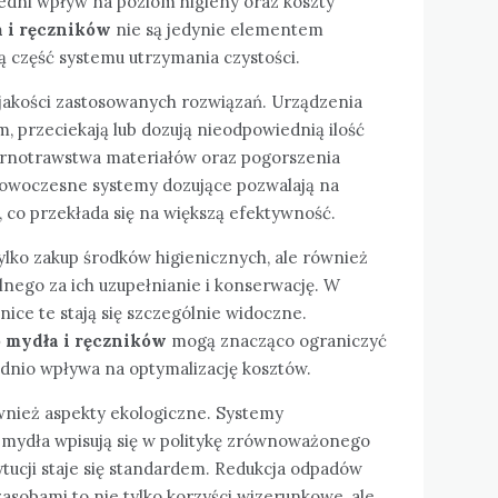
edni wpływ na poziom higieny oraz koszty
 i ręczników
nie są jedynie elementem
ą część systemu utrzymania czystości.
 jakości zastosowanych rozwiązań. Urządzenia
om, przeciekają lub dozują nieodpowiednią ilość
arnotrawstwa materiałów oraz pogorszenia
nowoczesne systemy dozujące pozwalają na
 co przekłada się na większą efektywność.
tylko zakup środków higienicznych, ale również
lnego za ich uzupełnianie i konserwację. W
nice te stają się szczególnie widoczne.
 mydła i ręczników
mogą znacząco ograniczyć
ednio wpływa na optymalizację kosztów.
wnież aspekty ekologiczne. Systemy
y mydła wpisują się w politykę zrównoważonego
stytucji staje się standardem. Redukcja odpadów
sobami to nie tylko korzyści wizerunkowe, ale