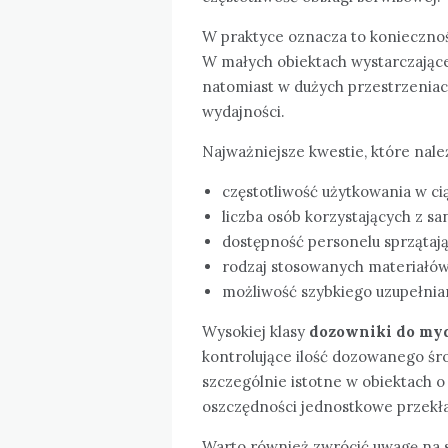
W praktyce oznacza to konieczno
W małych obiektach wystarczające
natomiast w dużych przestrzeniac
wydajności.
Najważniejsze kwestie, które nale
częstotliwość użytkowania w ci
liczba osób korzystających z sa
dostępność personelu sprzątaj
rodzaj stosowanych materiałów
możliwość szybkiego uzupełnian
Wysokiej klasy
dozowniki do myd
kontrolujące ilość dozowanego śro
szczególnie istotne w obiektach o
oszczędności jednostkowe przekład
Warto również zwrócić uwagę na 