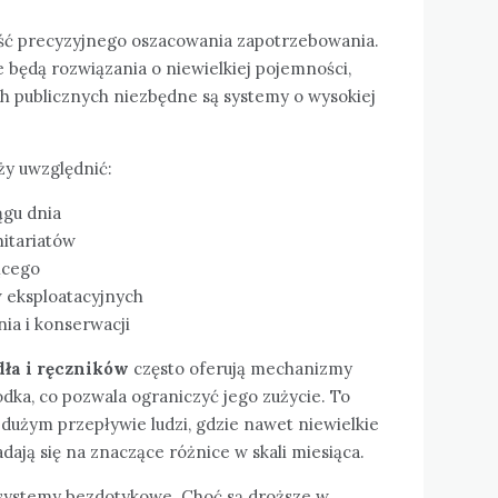
ść precyzyjnego oszacowania zapotrzebowania.
 będą rozwiązania o niewielkiej pojemności,
h publicznych niezbędne są systemy o wysokiej
ży uwzględnić:
ągu dnia
nitariatów
ącego
 eksploatacyjnych
ia i konserwacji
ła i ręczników
często oferują mechanizmy
dka, co pozwala ograniczyć jego zużycie. To
 dużym przepływie ludzi, gdzie nawet niewielkie
ają się na znaczące różnice w skali miesiąca.
systemy bezdotykowe. Choć są droższe w