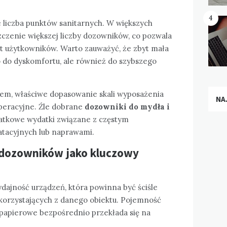
4
e liczba punktów sanitarnych. W większych
zczenie większej liczby dozowników, co pozwala
rt użytkowników. Warto zauważyć, że zbyt mała
o do dyskomfortu, ale również do szybszego
tem, właściwe dopasowanie skali wyposażenia
NA
peracyjne. Źle dobrane
dozowniki do mydła i
tkowe wydatki związane z częstym
atacyjnych lub naprawami.
 dozowników jako kluczowy
dajność urządzeń, która powinna być ściśle
korzystających z danego obiektu. Pojemność
 papierowe bezpośrednio przekłada się na