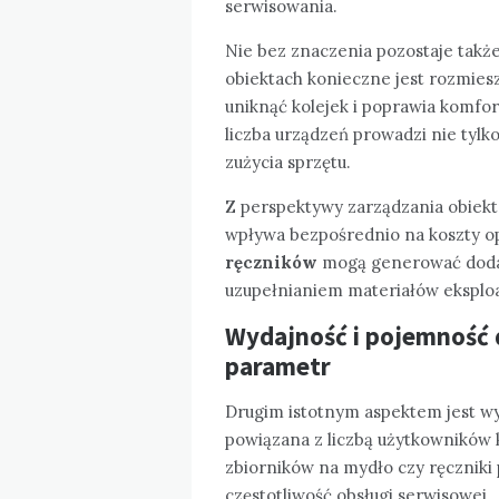
serwisowania.
Nie bez znaczenia pozostaje takż
obiektach konieczne jest rozmies
uniknąć kolejek i poprawia komfo
liczba urządzeń prowadzi nie tylk
zużycia sprzętu.
Z perspektywy zarządzania obiek
wpływa bezpośrednio na koszty o
ręczników
mogą generować doda
uzupełnianiem materiałów eksplo
Wydajność i pojemność
parametr
Drugim istotnym aspektem jest wy
powiązana z liczbą użytkowników 
zbiorników na mydło czy ręczniki
częstotliwość obsługi serwisowej.