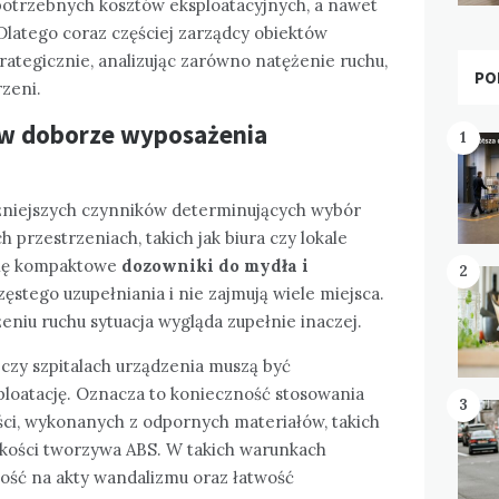
epotrzebnych kosztów eksploatacyjnych, a nawet
Dlatego coraz częściej zarządcy obiektów
ategicznie, analizując zarówno natężenie ruchu,
PO
rzeni.
u w doborze wyposażenia
1
ażniejszych czynników determinujących wybór
przestrzeniach, takich jak biura czy lokale
 się kompaktowe
dozowniki do mydła i
2
zęstego uzupełniania i nie zajmują wiele miejsca.
niu ruchu sytuacja wygląda zupełnie inaczej.
czy szpitalach urządzenia muszą być
loatację. Oznacza to konieczność stosowania
3
ci, wykonanych z odpornych materiałów, takich
jakości tworzywa ABS. W takich warunkach
ność na akty wandalizmu oraz łatwość