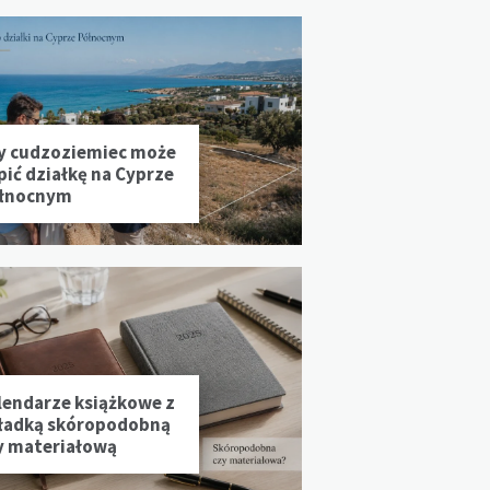
y cudzoziemiec może
pić działkę na Cyprze
łnocnym
lendarze książkowe z
ładką skóropodobną
y materiałową