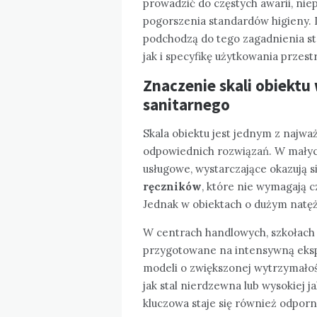
prowadzić do częstych awarii, ni
pogorszenia standardów higieny. 
podchodzą do tego zagadnienia str
jak i specyfikę użytkowania przest
Znaczenie skali obiekt
sanitarnego
Skala obiektu jest jednym z najw
odpowiednich rozwiązań. W małych 
usługowe, wystarczające okazują
ręczników
, które nie wymagają c
Jednak w obiektach o dużym natęże
W centrach handlowych, szkołach 
przygotowane na intensywną eksp
modeli o zwiększonej wytrzymałoś
jak stal nierdzewna lub wysokiej 
kluczowa staje się również odpor