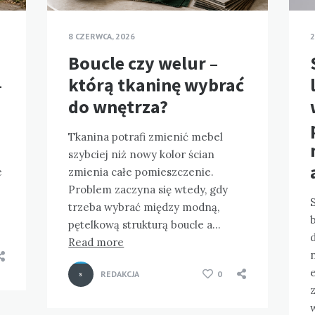
8 CZERWCA, 2026
2
Boucle czy welur –
—
którą tkaninę wybrać
do wnętrza?
Tkanina potrafi zmienić mebel
szybciej niż nowy kolor ścian
e
zmienia całe pomieszczenie.
Problem zaczyna się wtedy, gdy
S
trzeba wybrać między modną,
pętelkową strukturą boucle a…
Read more
REDAKCJA
0