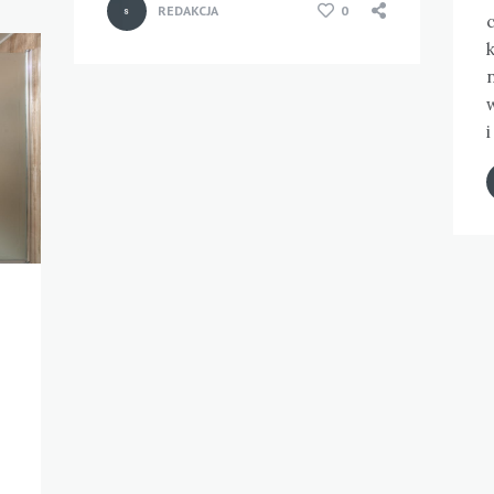
REDAKCJA
0
c
n
w
i