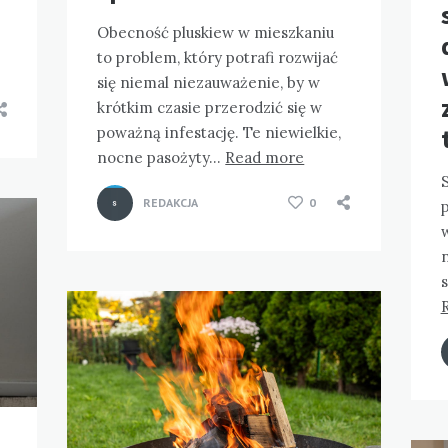
Obecność pluskiew w mieszkaniu
to problem, który potrafi rozwijać
się niemal niezauważenie, by w
krótkim czasie przerodzić się w
poważną infestację. Te niewielkie,
nocne pasożyty…
Read more
S
REDAKCJA
0
p
w