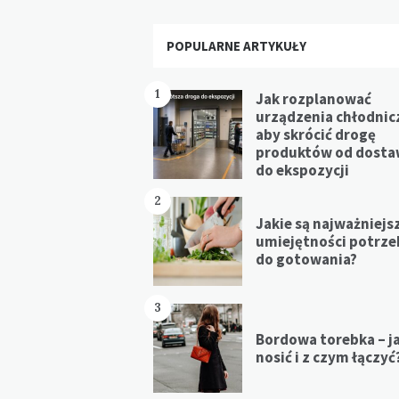
Widgets
POPULARNE ARTYKUŁY
1
Jak rozplanować
urządzenia chłodnic
aby skrócić drogę
produktów od dost
do ekspozycji
2
Jakie są najważniejs
umiejętności potrz
do gotowania?
3
Bordowa torebka – j
nosić i z czym łączyć