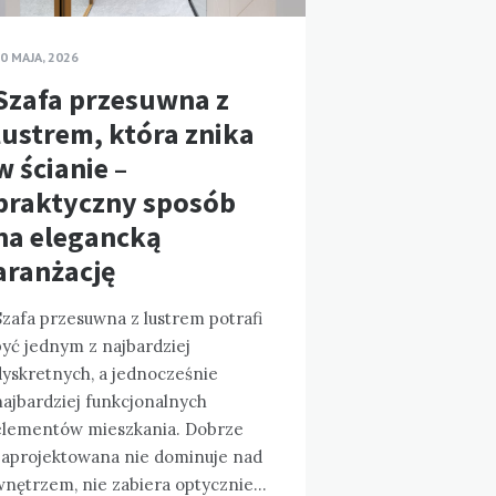
0 MAJA, 2026
Szafa przesuwna z
lustrem, która znika
w ścianie –
praktyczny sposób
na elegancką
aranżację
zafa przesuwna z lustrem potrafi
być jednym z najbardziej
dyskretnych, a jednocześnie
najbardziej funkcjonalnych
elementów mieszkania. Dobrze
zaprojektowana nie dominuje nad
wnętrzem, nie zabiera optycznie…