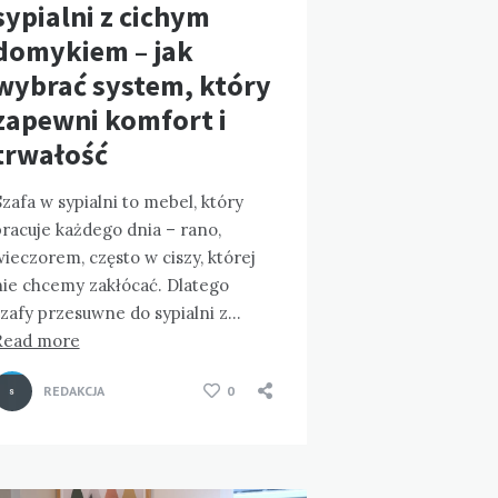
sypialni z cichym
domykiem – jak
wybrać system, który
zapewni komfort i
trwałość
zafa w sypialni to mebel, który
racuje każdego dnia – rano,
ieczorem, często w ciszy, której
nie chcemy zakłócać. Dlatego
szafy przesuwne do sypialni z…
Read more
REDAKCJA
0