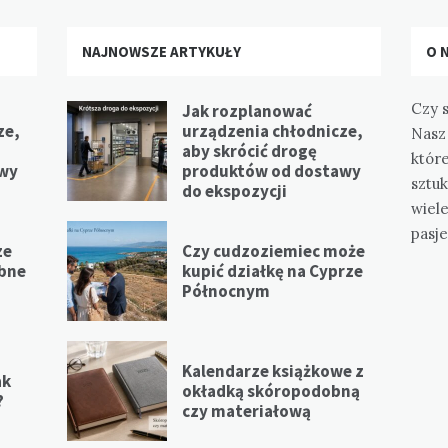
NAJNOWSZE ARTYKUŁY
O 
Czy s
Jak rozplanować
ze,
urządzenia chłodnicze,
Nasz 
aby skrócić drogę
które
awy
produktów od dostawy
sztuk
do ekspozycji
wiel
pasje
ze
Czy cudzoziemiec może
ebne
kupić działkę na Cyprze
Północnym
Kalendarze książkowe z
ak
okładką skóropodobną
?
czy materiałową