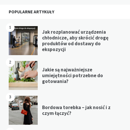
Widgets
POPULARNE ARTYKUŁY
1
Jak rozplanować urządzenia
chłodnicze, aby skrócić drogę
produktów od dostawy do
ekspozycji
2
Jakie są najważniejsze
umiejętności potrzebne do
gotowania?
3
Bordowa torebka – jak nosić i z
czym łączyć?