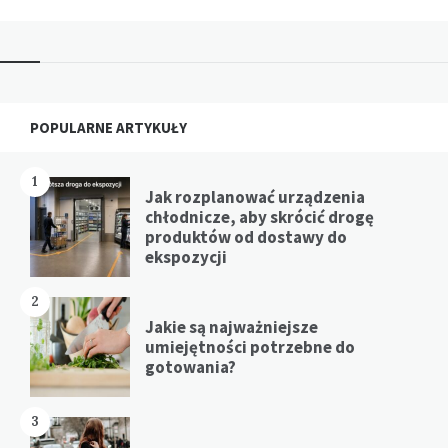
Widgets
POPULARNE ARTYKUŁY
1
Jak rozplanować urządzenia
chłodnicze, aby skrócić drogę
produktów od dostawy do
ekspozycji
2
Jakie są najważniejsze
umiejętności potrzebne do
gotowania?
3