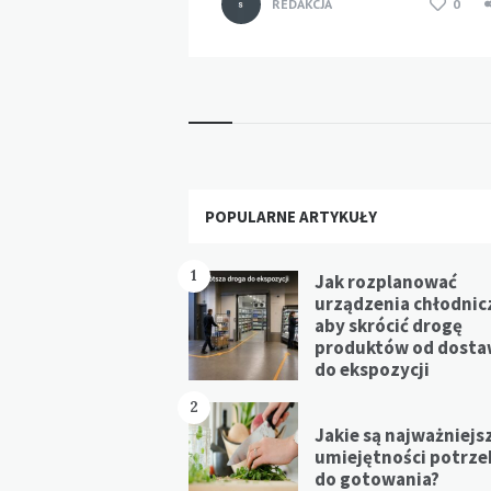
REDAKCJA
0
Widgets
POPULARNE ARTYKUŁY
1
Jak rozplanować
urządzenia chłodnic
aby skrócić drogę
produktów od dost
do ekspozycji
2
Jakie są najważniejs
umiejętności potrz
do gotowania?