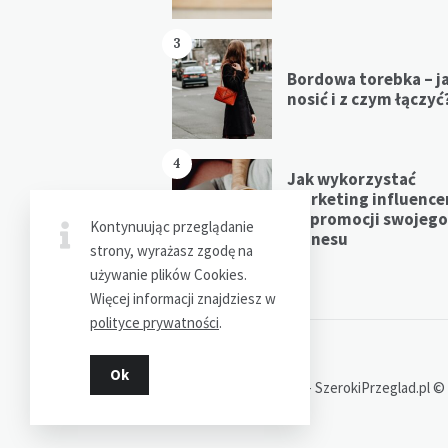
3
Bordowa torebka – j
nosić i z czym łączyć
4
Jak wykorzystać
marketing influenc
do promocji swojego
Kontynuując przeglądanie
biznesu
strony, wyrażasz zgodę na
używanie plików Cookies.
Więcej informacji znajdziesz w
polityce prywatności
.
Ok
Dziękujemy za wizytę - SzerokiPrzeglad.pl ©