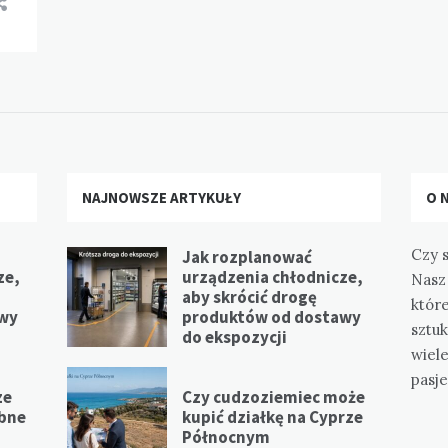
NAJNOWSZE ARTYKUŁY
O 
Czy s
Jak rozplanować
ze,
urządzenia chłodnicze,
Nasz 
aby skrócić drogę
które
awy
produktów od dostawy
sztuk
do ekspozycji
wiel
pasje
ze
Czy cudzoziemiec może
ebne
kupić działkę na Cyprze
Północnym