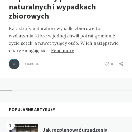
naturalnych i wypadkach
zbiorowych
Katastrofy naturalne i wypadki zbiorowe to
wydarzenia, które w jednej chwili potrafią zmienić
życie setek, a nawet tysięcy osób. W ich następstwie
ofiary zmagają się…
Read more
REDAKCJA
0
Widgets
POPULARNE ARTYKUŁY
1
Jak rozplanować urządzenia