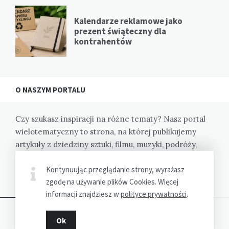
Kalendarze reklamowe jako
prezent świąteczny dla
kontrahentów
O NASZYM PORTALU
Czy szukasz inspiracji na różne tematy? Nasz portal
wielotematyczny to strona, na której publikujemy
artykuły z dziedziny sztuki, filmu, muzyki, podróży,
kulinariów i wiele innych. Dzięki nam odkryjesz nowe
Kontynuując przeglądanie strony, wyrażasz
pasje i zainspirujesz się do działania.
zgodę na używanie plików Cookies. Więcej
informacji znajdziesz w
polityce prywatności
.
Ok
Dziękujemy za wizytę - SzerokiPrzeglad.pl © 2023