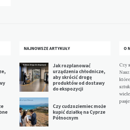
NAJNOWSZE ARTYKUŁY
O 
Czy s
Jak rozplanować
ze,
urządzenia chłodnicze,
Nasz 
aby skrócić drogę
które
awy
produktów od dostawy
sztuk
do ekspozycji
wiel
pasje
ze
Czy cudzoziemiec może
ebne
kupić działkę na Cyprze
Północnym