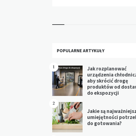
Widgets
POPULARNE ARTYKUŁY
1
Jak rozplanować
urządzenia chłodnic
aby skrócić drogę
produktów od dost
do ekspozycji
2
Jakie są najważniejs
umiejętności potrz
do gotowania?