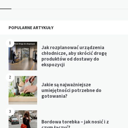
Widgets
POPULARNE ARTYKUŁY
1
Jak rozplanować urządzenia
chłodnicze, aby skrócić drogę
produktów od dostawy do
ekspozycji
2
Jakie są najważniejsze
umiejętności potrzebne do
gotowania?
3
Bordowa torebka – jak nosić i z
czym łączyć?