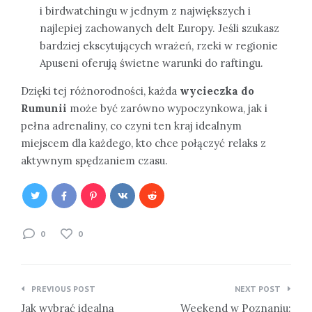
i birdwatchingu w jednym z największych i
najlepiej zachowanych delt Europy. Jeśli szukasz
bardziej ekscytujących wrażeń, rzeki w regionie
Apuseni oferują świetne warunki do raftingu.
Dzięki tej różnorodności, każda
wycieczka do
Rumunii
może być zarówno wypoczynkowa, jak i
pełna adrenaliny, co czyni ten kraj idealnym
miejscem dla każdego, kto chce połączyć relaks z
aktywnym spędzaniem czasu.
0
0
Nawigacja
PREVIOUS POST
NEXT POST
wpisu
Jak wybrać idealną
Weekend w Poznaniu: