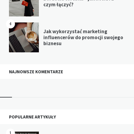
czym łączyć?
4
Jak wykorzystać marketing
influencerów do promocji swojego
biznesu
NAJNOWSZE KOMENTARZE
Widgets
POPULARNE ARTYKUŁY
1