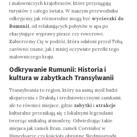
i malowniczych krajobrazów, które przyciągają
turystów z całego świata. W naszym przewodniku
odkryjemy, jak różnorodne mogą być
wycieczki do
Rumunii
, od relaksujących pobytów w spa po
ekscytujące wyprawy piesze czy rowerowe.
Zabierzemy Cię w podróż, która odsłoni przed Tobą
zarówno znane, jak i mniej oczywiste perełki tego
malowniczego kraju.
Odkrywanie Rumunii: Historia i
kultura w zabytkach Transylwanii
Transylwania to region, który na samą myśl budzi
skojarzenia z Drakulą i średniowiecznymi zamkami,
ale to również miejsce, gdzie
zabytki
i
atrakcje
kulturalne przenikają się z lokalnymi legendami
tworząc unikalną atmosferę. Odwiedzając takie
miejsca jak zamek Bran, zamek Corvinilor w
Hunedoarze czy kościoły obronne Siedmiogrodu,