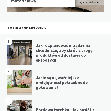
materiałową
POPULARNE ARTYKUŁY
1
Jak rozplanować urządzenia
chłodnicze, aby skrócić drogę
produktów od dostawy do
ekspozycji
2
Jakie są najważniejsze
umiejętności potrzebne do
gotowania?
3
Bordowa torebka – jak nosić i z