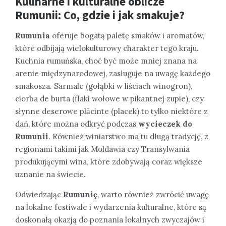
Kulinarne i kulturalne oblicze
Rumunii: Co, gdzie i jak smakuje?
Rumunia
oferuje bogatą paletę smaków i aromatów,
które odbijają wielokulturowy charakter tego kraju.
Kuchnia rumuńska, choć być może mniej znana na
arenie międzynarodowej, zasługuje na uwagę każdego
smakosza. Sarmale (gołąbki w liściach winogron),
ciorba de burta (flaki wołowe w pikantnej zupie), czy
słynne deserowe plăcinte (placek) to tylko niektóre z
dań, które można odkryć podczas
wycieczek do
Rumunii
. Również winiarstwo ma tu długą tradycję, z
regionami takimi jak Moldawia czy Transylwania
produkującymi wina, które zdobywają coraz większe
uznanie na świecie.
Odwiedzając
Rumunię
, warto również zwrócić uwagę
na lokalne festiwale i wydarzenia kulturalne, które są
doskonałą okazją do poznania lokalnych zwyczajów i