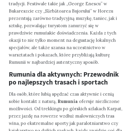
tradycji. Festiwale takie jak „George Enescu” w
Bukareszcie czy „Sărbătoarea Bujorului” w Horezu
prezentują zarówno tradycyjną muzykę, taniec, jak i
sztukę, pozwalając turystom zanurzyć się w
prawdziwie rumuńskie doświadczenia. Każda z tych
okazji to nie tylko moment na degustację lokalnych
specjałów, ale także szansa na uczestnictwo w
warsztatach i pokazach, które przybliżają kulturę
Rumunii w najbardziej autentyczny sposób.
Rumunia dla aktywnych: Przewodnik
po najlepszych trasach i sportach
Dla osób, które lubią spędzać czas aktywnie i cenią
sobie kontakt z naturą,
Rumunia
oferuje niezliczone
możliwości. Od trekkingu po górskich szlakach Karpat,
przez jazdę na rowerze wzdłuż malowniczych tras
wina, po ekstremalne sporty jak paralotniarstwo czy
kajakarstwo na dzikich rzekach, każdy znajdzie coś dla