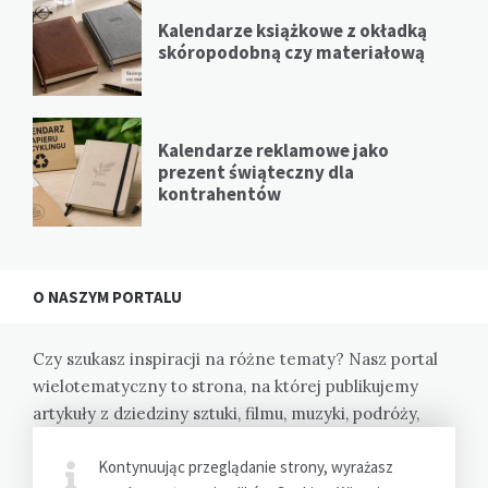
Kalendarze książkowe z okładką
skóropodobną czy materiałową
Kalendarze reklamowe jako
prezent świąteczny dla
kontrahentów
O NASZYM PORTALU
Czy szukasz inspiracji na różne tematy? Nasz portal
wielotematyczny to strona, na której publikujemy
artykuły z dziedziny sztuki, filmu, muzyki, podróży,
kulinariów i wiele innych. Dzięki nam odkryjesz nowe
Kontynuując przeglądanie strony, wyrażasz
pasje i zainspirujesz się do działania.