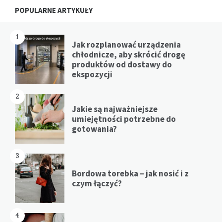
Widgets
POPULARNE ARTYKUŁY
1
Jak rozplanować urządzenia
chłodnicze, aby skrócić drogę
produktów od dostawy do
ekspozycji
2
Jakie są najważniejsze
umiejętności potrzebne do
gotowania?
3
Bordowa torebka – jak nosić i z
czym łączyć?
4