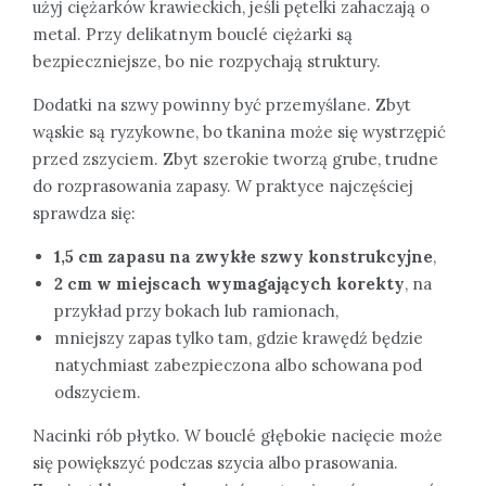
użyj ciężarków krawieckich, jeśli pętelki zahaczają o
metal. Przy delikatnym bouclé ciężarki są
bezpieczniejsze, bo nie rozpychają struktury.
Dodatki na szwy powinny być przemyślane. Zbyt
wąskie są ryzykowne, bo tkanina może się wystrzępić
przed zszyciem. Zbyt szerokie tworzą grube, trudne
do rozprasowania zapasy. W praktyce najczęściej
sprawdza się:
1,5 cm zapasu na zwykłe szwy konstrukcyjne
,
2 cm w miejscach wymagających korekty
, na
przykład przy bokach lub ramionach,
mniejszy zapas tylko tam, gdzie krawędź będzie
natychmiast zabezpieczona albo schowana pod
odszyciem.
Nacinki rób płytko. W bouclé głębokie nacięcie może
się powiększyć podczas szycia albo prasowania.