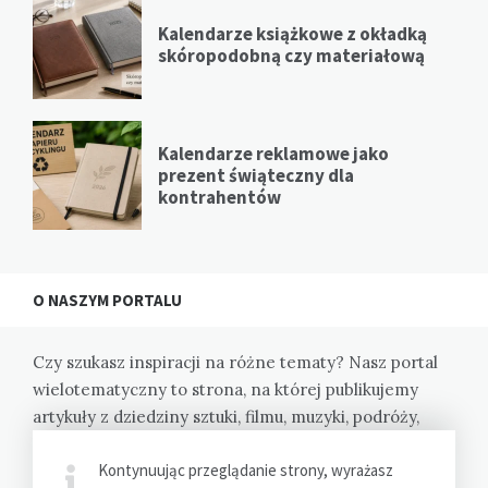
Kalendarze książkowe z okładką
skóropodobną czy materiałową
Kalendarze reklamowe jako
prezent świąteczny dla
kontrahentów
O NASZYM PORTALU
Czy szukasz inspiracji na różne tematy? Nasz portal
wielotematyczny to strona, na której publikujemy
artykuły z dziedziny sztuki, filmu, muzyki, podróży,
kulinariów i wiele innych. Dzięki nam odkryjesz nowe
Kontynuując przeglądanie strony, wyrażasz
pasje i zainspirujesz się do działania.