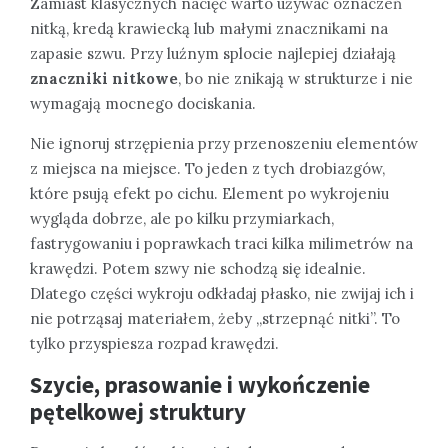
Zamiast klasycznych nacięć warto używać oznaczeń
nitką, kredą krawiecką lub małymi znacznikami na
zapasie szwu. Przy luźnym splocie najlepiej działają
znaczniki nitkowe
, bo nie znikają w strukturze i nie
wymagają mocnego dociskania.
Nie ignoruj strzępienia przy przenoszeniu elementów
z miejsca na miejsce. To jeden z tych drobiazgów,
które psują efekt po cichu. Element po wykrojeniu
wygląda dobrze, ale po kilku przymiarkach,
fastrygowaniu i poprawkach traci kilka milimetrów na
krawędzi. Potem szwy nie schodzą się idealnie.
Dlatego części wykroju odkładaj płasko, nie zwijaj ich i
nie potrząsaj materiałem, żeby „strzepnąć nitki”. To
tylko przyspiesza rozpad krawędzi.
Szycie, prasowanie i wykończenie
pętelkowej struktury