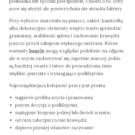
podkładka lub ręcznik pod spodem. Chodzi o to, żeby
szew się ułożył, ale powierzchnia nie straciła faktury.
Przy wyborze materiału na płaszcz, żakiet, kamizelkę
albo dekoracyjne elementy wnętrz warto sprawdzić
gramaturę, stabilność splotu i zachowanie krawędzi
jeszcze przed zakupem większego metrażu. Różne
warianty
boucle
mogą wyglądać podobnie na zdjęciu,
ale w szyciu zachowywać się zupełnie inaczej: jedne
są bardziej zwarte i łatwe do prowadzenia, inne
miękkie, puszyste i wymagające podklejenia.
Najrozsądniejsza kolejność pracy jest prosta:
najpierw próbka szycia i prasowania,
potem decyzja o podklejeniu,
następnie krojenie jednej lub dwóch warstw,
od razu zabezpieczenie krawędzi,
dopiero później właściwe zszywanie.