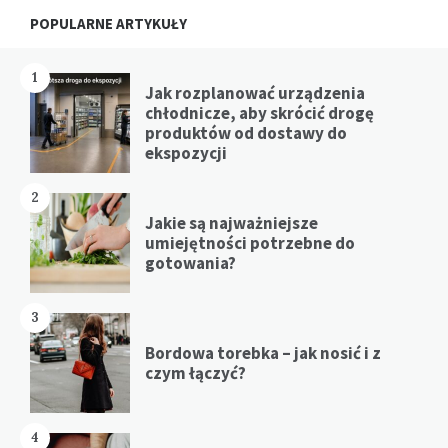
Widgets
POPULARNE ARTYKUŁY
1
Jak rozplanować urządzenia
chłodnicze, aby skrócić drogę
produktów od dostawy do
ekspozycji
2
Jakie są najważniejsze
umiejętności potrzebne do
gotowania?
3
Bordowa torebka – jak nosić i z
czym łączyć?
4