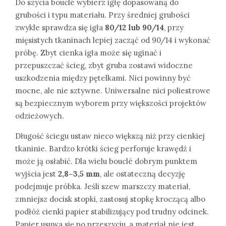
Do szycia bouclé wybierz igłę dopasowaną do
grubości i typu materiału. Przy średniej grubości
zwykle sprawdza się igła
80/12 lub 90/14
, przy
mięsistych tkaninach lepiej zacząć od 90/14 i wykonać
próbę. Zbyt cienka igła może się uginać i
przepuszczać ścieg, zbyt gruba zostawi widoczne
uszkodzenia między pętelkami. Nici powinny być
mocne, ale nie sztywne. Uniwersalne nici poliestrowe
są bezpiecznym wyborem przy większości projektów
odzieżowych.
Długość ściegu ustaw nieco większą niż przy cienkiej
tkaninie. Bardzo krótki ścieg perforuje krawędź i
może ją osłabić. Dla wielu bouclé dobrym punktem
wyjścia jest
2,8–3,5 mm
, ale ostateczną decyzję
podejmuje próbka. Jeśli szew marszczy materiał,
zmniejsz docisk stopki, zastosuj stopkę kroczącą albo
podłóż cienki papier stabilizujący pod trudny odcinek.
Papier usuwa się po przeszyciu, a materiał nie jest