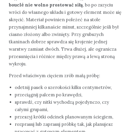
bouclé nie wolno prostować siłą
, bo po zszyciu
wróci do własnego układu i gotowy element może się
skręcić. Materiał powinien poleżeć na stole
przynajmniej kilkanaście minut, szczególnie jeśli był
ciasno złożony albo zwinięty. Przy grubszych
tkaninach dobrze sprawdza się krojenie jednej
warstwy zamiast dwóch. Trwa dłużej, ale ogranicza
przesunięcia i różnice między prawą a lewą stroną
wykroju.
Przed właściwym cięciem zrób małą próbę:
odetnij pasek o szerokości kilku centymetrów,
przeciągnij palcem po krawędzi,
sprawdź, czy nitki wychodzą pojedynczo, czy
całymi grupami,
przeszyj krótki odcinek planowanym ściegiem,
rozprasuj lub zaprasuj próbkę tak, jak planujesz
pracować z gotowym elementem.