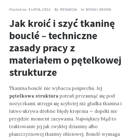
Posted on
4 LIPCA, 2026
By
REDAKCJA
In
MODA I URODA
Jak kroić i szyć tkaninę
bouclé – techniczne
zasady pracy z
materiałem o pętelkowej
strukturze
Tkanina bouclé nie wybacza pośpiechu. Jej
pętelkowa struktura
potrafi przesunąć się pod
nożyczkami, strzępi się szybciej niż gładka tkanina i
łatwo ukrywa drobne błędy krojenia — dopóki nie
przyjdzie moment zszywania. Największy błąd to
traktowanie jej jak zwykłej dzianiny albo
płaszczyznowej tkaniny obiciowej. Bouclé wymaga