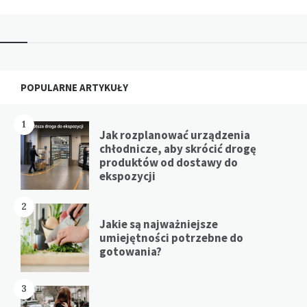
Widgets
POPULARNE ARTYKUŁY
1
Jak rozplanować urządzenia
chłodnicze, aby skrócić drogę
produktów od dostawy do
ekspozycji
2
Jakie są najważniejsze
umiejętności potrzebne do
gotowania?
3