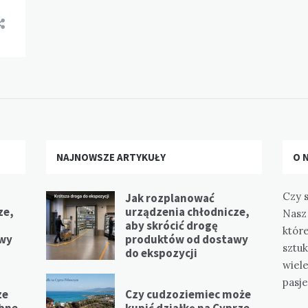
NAJNOWSZE ARTYKUŁY
O 
Czy s
Jak rozplanować
ze,
urządzenia chłodnicze,
Nasz 
aby skrócić drogę
które
awy
produktów od dostawy
sztuk
do ekspozycji
wiel
pasje
ze
Czy cudzoziemiec może
ebne
kupić działkę na Cyprze