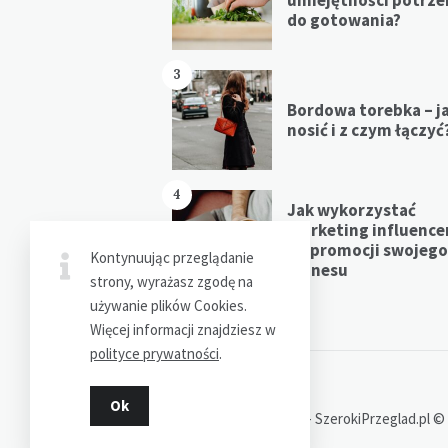
do gotowania?
3
Bordowa torebka – j
nosić i z czym łączyć
4
Jak wykorzystać
marketing influenc
do promocji swojego
Kontynuując przeglądanie
biznesu
strony, wyrażasz zgodę na
używanie plików Cookies.
Więcej informacji znajdziesz w
polityce prywatności
.
Ok
Dziękujemy za wizytę - SzerokiPrzeglad.pl ©