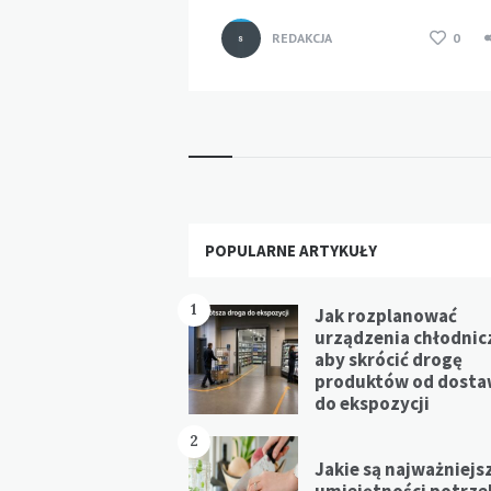
REDAKCJA
0
Widgets
POPULARNE ARTYKUŁY
1
Jak rozplanować
urządzenia chłodnic
aby skrócić drogę
produktów od dost
do ekspozycji
2
Jakie są najważniejs
umiejętności potrz