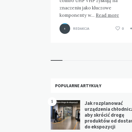
combo UHF VHF zyskują na
znaczeniu jako kluczowe
komponenty w…
Read more
REDAKCJA
0
Widgets
POPULARNE ARTYKUŁY
1
Jak rozplanować
urządzenia chłodnic
aby skrócić drogę
produktów od dost
do ekspozycji