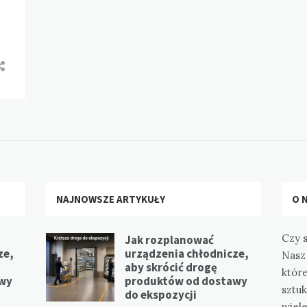
NAJNOWSZE ARTYKUŁY
O 
Czy s
Jak rozplanować
ze,
urządzenia chłodnicze,
Nasz 
aby skrócić drogę
które
awy
produktów od dostawy
sztuk
do ekspozycji
wiel