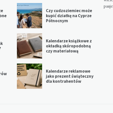
pasje
ze
Czy cudzoziemiec może
ebne
kupić działkę na Cyprze
Północnym
Kalendarze książkowe z
ak
okładką skóropodobną
?
czy materiałową
Kalendarze reklamowe
erów
jako prezent świąteczny
dla kontrahentów