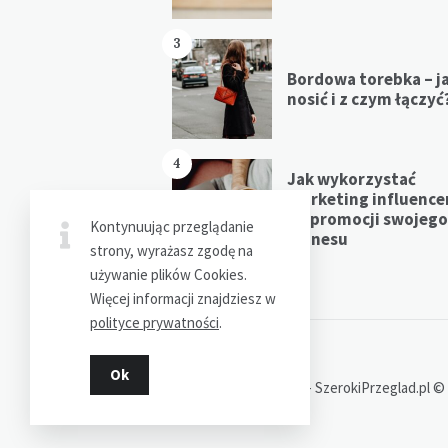
3
Bordowa torebka – j
nosić i z czym łączyć
4
Jak wykorzystać
marketing influenc
do promocji swojego
Kontynuując przeglądanie
biznesu
strony, wyrażasz zgodę na
używanie plików Cookies.
Więcej informacji znajdziesz w
polityce prywatności
.
Ok
Dziękujemy za wizytę - SzerokiPrzeglad.pl ©