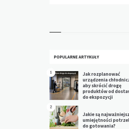
Widgets
POPULARNE ARTYKUŁY
1
Jak rozplanować
urządzenia chłodnic
aby skrócić drogę
produktów od dost
do ekspozycji
2
Jakie są najważniejs
umiejętności potrz
do gotowania?