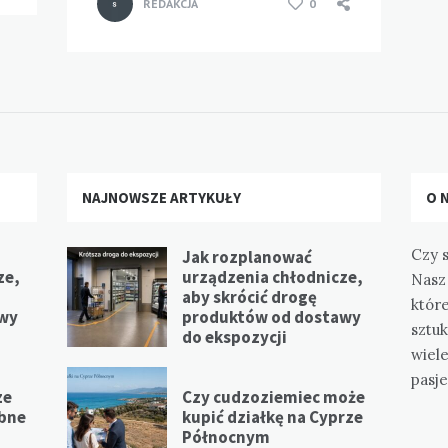
REDAKCJA
0
NAJNOWSZE ARTYKUŁY
O 
Czy s
Jak rozplanować
ze,
urządzenia chłodnicze,
Nasz 
aby skrócić drogę
które
awy
produktów od dostawy
sztuk
do ekspozycji
wiel
pasje
ze
Czy cudzoziemiec może
ebne
kupić działkę na Cyprze
Północnym